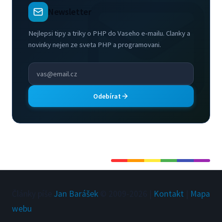
Newsletter
Nejlepsi tipy a triky o PHP do Vaseho e-mailu. Clanky a
novinky nejen ze sveta PHP a programovani.
Odebírat
Články píše
Jan Barášek
© 2009-
2026
|
Kontakt
|
Mapa
webu