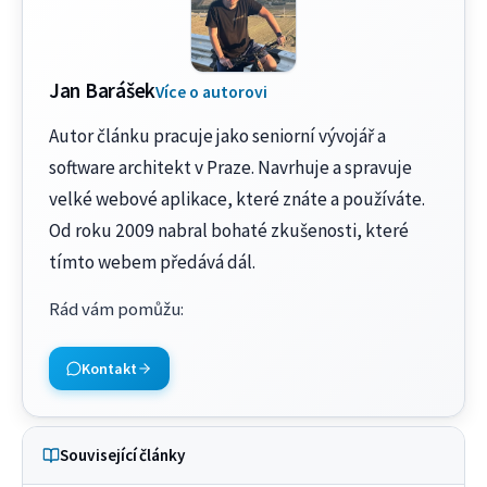
Jan Barášek
Více o autorovi
Autor článku pracuje jako seniorní vývojář a
software architekt v Praze. Navrhuje a spravuje
velké webové aplikace, které znáte a používáte.
Od roku 2009 nabral bohaté zkušenosti, které
tímto webem předává dál.
Rád vám pomůžu
:
Kontakt
Související články