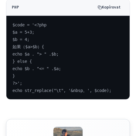
Kopírovat
PHP
$code = '<?php
$a = 5+3;
$b = 4;
如果（$a>$b）{
echo $a . "> " .$b;
} else {
echo $b . "<= " .$a;
}
?>';
echo str_replace("\t", '&nbsp。', $code);