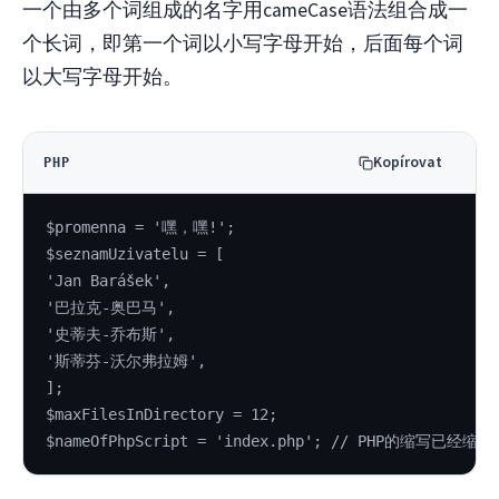
一个由多个词组成的名字用cameCase语法组合成一
个长词，即第一个词以小写字母开始，后面每个词
以大写字母开始。
Kopírovat
PHP
$promenna = '嘿，嘿!';
$seznamUzivatelu = [
'Jan Barášek',
'巴拉克-奥巴马',
'史蒂夫-乔布斯',
'斯蒂芬-沃尔弗拉姆',
];
$maxFilesInDirectory = 12;
$nameOfPhpScript = 'index.php'; // PHP的缩写已经缩