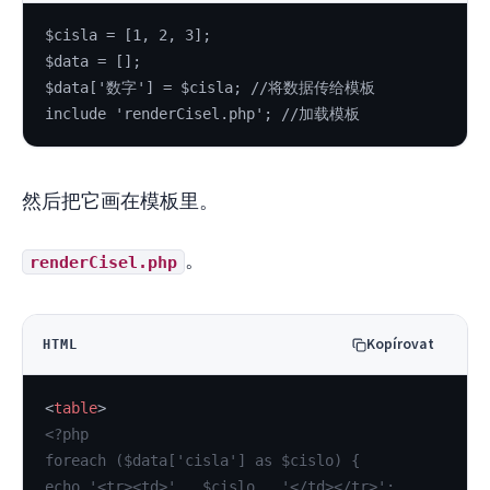
$cisla = [1, 2, 3];
$data = [];
$data['数字'] = $cisla; //将数据传给模板
include 'renderCisel.php'; //加载模板
然后把它画在模板里。
。
renderCisel.php
Kopírovat
HTML
<
table
>
<?php
foreach ($data['cisla'] as $cislo) {
echo '<tr><td>' . $cislo . '</td></tr>';