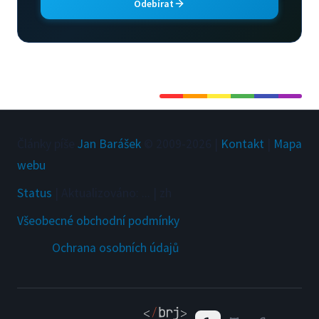
Odebírat
Články píše
Jan Barášek
© 2009-
2026
|
Kontakt
|
Mapa
webu
Status
|
Aktualizováno
:
...
|
zh
Všeobecné obchodní podmínky
Ochrana osobních údajů