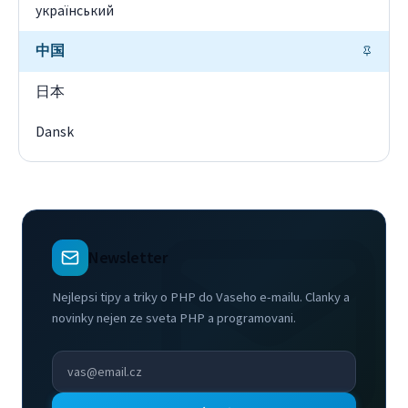
український
中国
日本
Dansk
Newsletter
Nejlepsi tipy a triky o PHP do Vaseho e-mailu. Clanky a
novinky nejen ze sveta PHP a programovani.