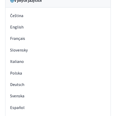
V jiných jazycích
Čeština
English
Français
Slovensky
Italiano
Polska
Deutsch
Svenska
Español