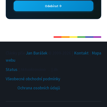
Odebírat
Články píše
Jan Barášek
© 2009-
2026
|
Kontakt
|
Mapa
webu
Status
|
Aktualizováno
:
...
|
zh
Všeobecné obchodní podmínky
Ochrana osobních údajů