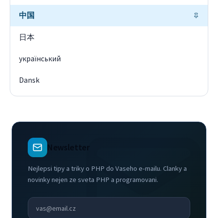
中国
日本
український
Dansk
Newsletter
Nejlepsi tipy a triky o PHP do Vaseho e-mailu. Clanky a
novinky nejen ze sveta PHP a programovani.