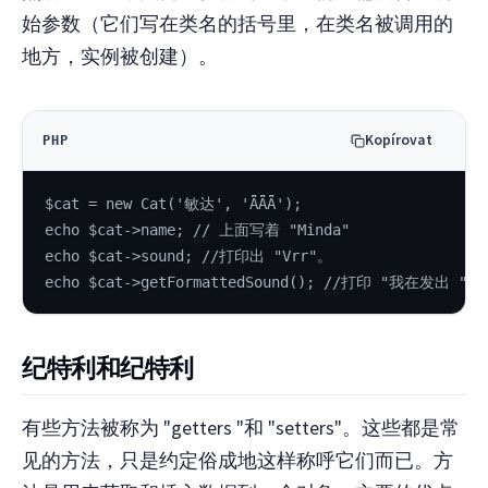
始参数（它们写在类名的括号里，在类名被调用的
地方，实例被创建）。
Kopírovat
PHP
$cat = new Cat('敏达', 'ǞǞǞ');
echo $cat->name; // 上面写着 "Minda"
echo $cat->sound; //打印出 "Vrr"。
echo $cat->getFormattedSound(); //打印 "我在发出 "
纪特利和纪特利
有些方法被称为 "getters "和 "setters"。这些都是常
见的方法，只是约定俗成地这样称呼它们而已。方