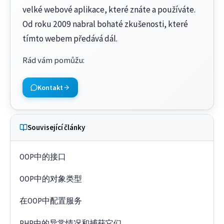
velké webové aplikace, které znáte a používáte.
Od roku 2009 nabral bohaté zkušenosti, které
tímto webem předává dál.
Rád vám pomůžu
:
Kontakt
Související články
OOP中的接口
OOP中的对象类型
在OOP中配置服务
PHP中的异常情况和捕获它们