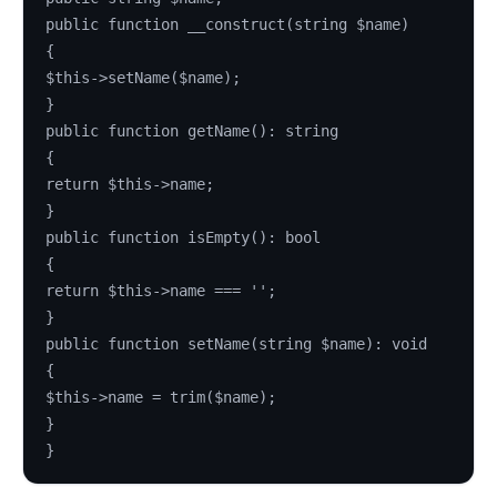
public function __construct(string $name)
{
$this->setName($name);
}
public function getName(): string
{
return $this->name;
}
public function isEmpty(): bool
{
return $this->name === '';
}
public function setName(string $name): void
{
$this->name = trim($name);
}
}