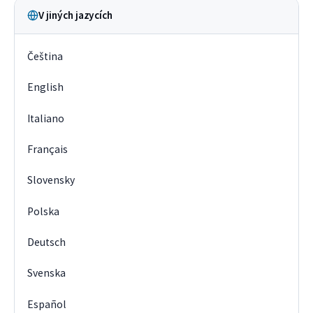
V jiných jazycích
Čeština
English
Italiano
Français
Slovensky
Polska
Deutsch
Svenska
Español