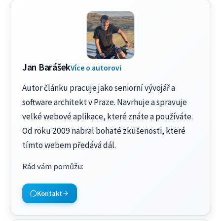
Jan Barášek
Více o autorovi
Autor článku pracuje jako seniorní vývojář a
software architekt v Praze. Navrhuje a spravuje
velké webové aplikace, které znáte a používáte.
Od roku 2009 nabral bohaté zkušenosti, které
tímto webem předává dál.
Rád vám pomůžu
:
Kontakt