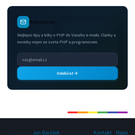
Newsletter
Nejlepsi tipy a triky o PHP do Vaseho e-mailu. Clanky a
novinky nejen ze sveta PHP a programovani.
Odebírat
Články píše
Jan Barášek
© 2009-
2026
|
Kontakt
|
Mapa