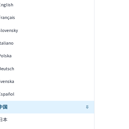
English
Français
Slovensky
Italiano
Polska
Deutsch
Svenska
Español
中国
日本