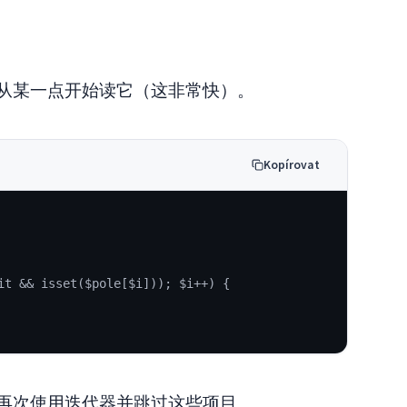
从某一点开始读它（这非常快）。
Kopírovat
it && isset($pole[$i])); $i++) {
再次使用迭代器并跳过这些项目。