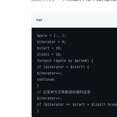
PHP
$pole = [...];
$iterator = 0;
$start = 20;
$limit = 10;
foreach ($pole as $prvek) {
if ($iterator < $start) {
$iterator++;
continue;
}
// 以某种方式将数据转储到这里
$iterator++;
if ($iterator >= $start + $limit) brea
}