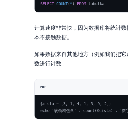
SELECT
COUNT
(
*
)
FROM
 tabulka
计算速度非常快，因为数据库将统计数
本不接触数据。
如果数据来自其他地方（例如我们把它放在
数进行计数。
PHP
$cisla = [3, 1, 4, 1, 5, 9, 2];
echo '该领域包含' . count($cisla) . '数