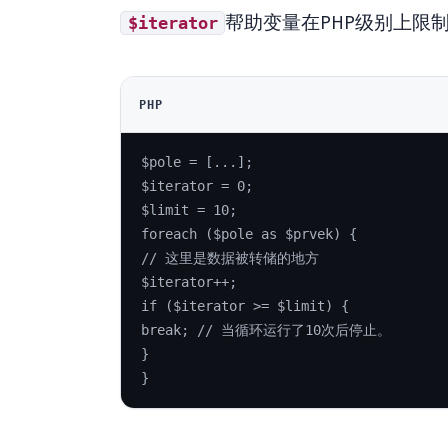
帮助变量在PHP级别上限
$iterator
PHP
$pole = [...];
$iterator = 0;
$limit = 10;
foreach ($pole as $prvek) {
// 这里是数据被转储的地方
$iterator++;
if ($iterator >= $limit) {
break; // 当循环运行了10次后停止。
}
}