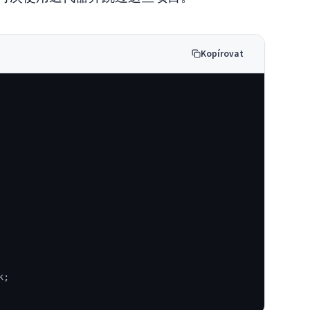
Kopírovat
k;