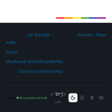
Články píše
Jan Barášek
© 2009-
2026
|
Kontakt
|
Mapa
webu
Status
|
Aktualizováno
:
...
|
zh
Všeobecné obchodní podmínky
Ochrana osobních údajů
Status:
All systems normal.
2026