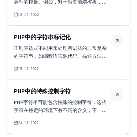
类型的模板。例如，对于渲染前端模板，
React或Vue.js在过去几年中一直是最好的选
18. 12. 2022
择，但对于在后端渲染电子邮件模板，Latte
仍然获胜。 那么，我们如何确保将一个特定
的HTML模板渲染成一个可以通过电子邮件发
PHP中的字符串标记化
送的字符串？ 容易。 $latte = new Engine();
正则表达式不能用来处理有语法的非常复杂
$latte-&gt;setLoader(new StringLoader());
的字符串，如编程语言源代码、描述方法的
$template = &#39;&lt;p&gt;我的名字是。
复合数据类型的注释、数学表达式、计算、
{$firstName}：{…
15. 11. 2022
公式等等。原因是这些复杂的字符串形式包
含了许多规则，我们只需在较小的块中处理
它们。 例如，当计算机处理PHP源代码时，
PHP中的特殊控制字符
它首先将其分解成许多小部分，这些小部分
PHP字符串可能包含特殊的控制字符，这些
具有各自的意义。这些部分被称为 &quot;令
字符在特定的环境下有不同的含义，不一定
牌&quot;，它们代表了语言中最小的自成一
像普通字符那样表现。 其中许多人将已经在
体的构建块。 解析和标记字符串的原则 字符
24. 11. 2021
直觉上熟悉。有些是为特殊用途保留的，有
串/语言处理的原理分为几个阶段。 在第一阶
些是为键盘字符保留的，比如说。 写入特殊
段，源字符串被逐个字符读取，并通过正则