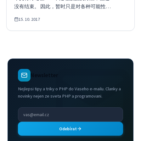
没有结束。 因此，暂时只是对各种可能性做
的规则来分割一个字符串。例如，一个以逗
了一个简单的概述。 逐个字符抓取是一个非
号分隔的数字列表。 explode()函数在这方面
15. 10. 2017
常古老的方法，它使代码变得混乱，但所有
很好，它把分隔符（分隔字符串）作为第一
其他方法都在内部进行。 Explode，通过分隔
个参数，把数据本身作为第二个参数。 $…
符来分割一个字符串 常规表达式是处理简单
字符串的最佳方式。 Tokenizer，根据正则表
达式将复杂的字符串分割成几块
（tokens），例如，PHP是这样处理的
Newsletter
Nejlepsi tipy a triky o PHP do Vaseho e-mailu. Clanky a
novinky nejen ze sveta PHP a programovani.
Odebírat