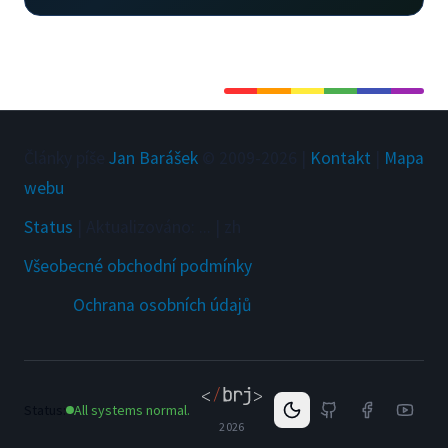
Články píše
Jan Barášek
© 2009-
2026
|
Kontakt
|
Mapa
webu
Status
|
Aktualizováno
:
...
|
zh
Všeobecné obchodní podmínky
Ochrana osobních údajů
Status:
All systems normal.
2026