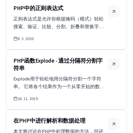
字符 特殊字符要写在双引号中。 因此，这非
表达式搜索个别标记…
PHP中的正则表达式
常简单。 $message =
正则表达式是允许你根据掩码（模式）轻松
&quot;Hello/nworld.&quot;; 前面的代码在
搜索、验证、比较、分割、折叠和替换字符
Hello和world之间有一个换行。 特殊字符表
串的工具。它是一个非常强大和优雅的高级
如果字符串用双引号（&quot;）括起来，
8. 3. 2020
字符串操作工具。 面罩 在开始时，我们首先
PHP将把以下转义序列解释为特殊字符。 序
需要想出我们要执行的实际正则表达式。它
列 意义 LF&#39;或A…
被作为一个文本字符串输入，其中有一堆规
PHP函数Explode - 通过分隔符分割字
则和配置选项（这是一个非常复杂的技
符串
术）。 对于初学者来说，需要注意的是，正
Explode用于轻松地用分隔符分割一个字符
则表达式是按顺序从左到右进行评估的，如
串。 它将各个结果作为一个从零开始的数组
果有多种解释字符串的方法，总是使用最大
返回。 你不能插入一个数组，只有字符串被
的可能的匹配（它的行为是**饥饿的，试图处
26. 11. 2019
输入。 在解析过程中不能改变定界符，不能
理尽可能多的字符）。 正则表达式的行为和
选择多个定界符。 支持 PHP 4及更高版本 简
处理策略可以受到开关的影响，其中有许…
要描述 通过分隔符将字符串分割成一个数
在PHP中进行解析和数据处理
组。 要求 无 注意 不能插入一个数组，只能插
本文将讨论在PHP中处理数据的方法，但还
入一个字符串。 通常我们需要根据一些简单