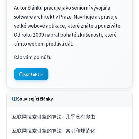
Autor článku pracuje jako seniorní vývojář a
software architekt v Praze. Navrhuje a spravuje
velké webové aplikace, které znáte a používáte.
Od roku 2009 nabral bohaté zkušenosti, které
tímto webem předává dál.
Rád vám pomůžu
:
Kontakt
Související články
互联网搜索引擎的算法--几乎没有爬虫
互联网搜索引擎的算法 - 索引和规范化