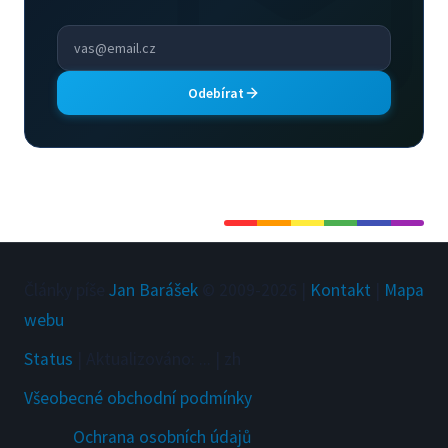
Odebírat
Články píše
Jan Barášek
© 2009-
2026
|
Kontakt
|
Mapa
webu
Status
|
Aktualizováno
:
...
|
zh
Všeobecné obchodní podmínky
Ochrana osobních údajů