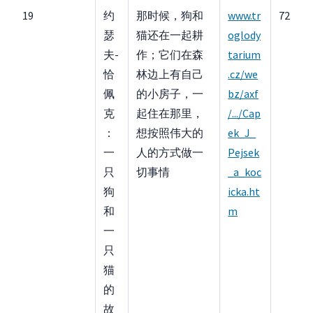
19
约
那时候，狗和
www.tr
72
瑟
猫还在一起耕
oglody
夫-
作；它们在森
tarium
恰
林边上有自己
.cz/we
佩
的小房子，一
bz/axf
克
起住在那里，
/.../Cap
：
想按照伟大的
ek_J_
一
人的方式做一
Pejsek
只
切事情
_a_koc
狗
icka.ht
和
m
一
只
猫
的
故