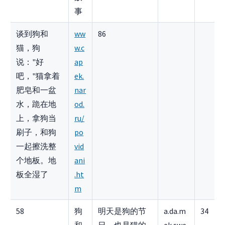
事
谈到狗和
ww
86
猫，狗
w.c
说："好
ap
吧，"猫拿着
ek.
肥皂和一盆
nar
水，跪在地
od.
上，拿狗当
ru/
刷子，和狗
po
一起擦洗整
vid
个地板。地
ani
板全湿了
.ht
m
58
狗
明天是狗的节
a.da.m
34