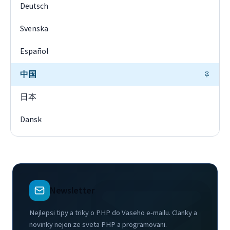
Deutsch
Svenska
Español
中国
日本
Dansk
Newsletter
Nejlepsi tipy a triky o PHP do Vaseho e-mailu. Clanky a
novinky nejen ze sveta PHP a programovani.