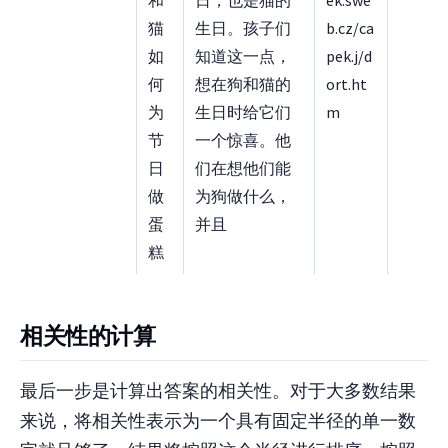
和
日，也是猫的
ek.swe
猫
生日。孩子们
b.cz/ca
如
知道这一点，
pek.j/d
何
想在狗和猫的
ort.ht
为
生日时给它们
m
节
一个惊喜。他
日
们在想他们能
做
为狗做什么，
蛋
并且
糕
相关性的计算
最后一步是计算出答案的相关性。对于大多数结果
来说，将相关性表示为一个具有固定半径的单一数